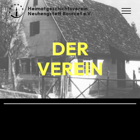
Heimatgeschichtsverein
Neuhengstett Bourcet e.V.
DER
VEREIN