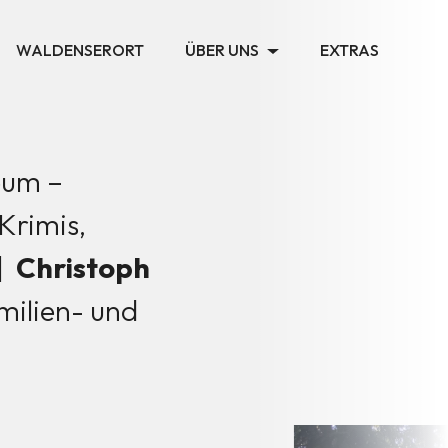
WALDENSERORT
ÜBER UNS
EXTRAS
eum –
Krimis,
 |
Christoph
milien- und